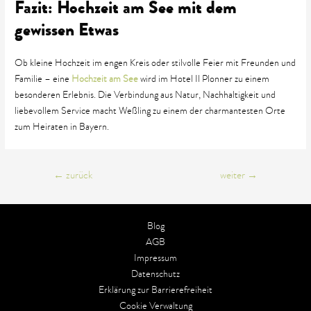
Fazit: Hochzeit am See mit dem
gewissen Etwas
Ob kleine Hochzeit im engen Kreis oder stilvolle Feier mit Freunden und
Familie – eine
Hochzeit am See
wird im Hotel Il Plonner zu einem
besonderen Erlebnis. Die Verbindung aus Natur, Nachhaltigkeit und
liebevollem Service macht Weßling zu einem der charmantesten Orte
zum Heiraten in Bayern.
Beitrags-
←
zurück
weiter
→
Navigation
Blog
AGB
Impressum
Datenschutz
Erklärung zur Barrierefreiheit
Cookie Verwaltung