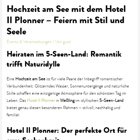
Hochzeit am See mit dem Hotel
Il Plonner – Feiern mit Stil und
Seele
Events & Veranstaltungen
/ Von
gustl
Heiraten im 5-Seen-Land: Romantik
trifft Naturidylle
Eine
Hochzeit am See
ist für viele Paare der Inbegriff romantischer
Verbundenheit. Glitzerndes Wasser, Sonnenuntergänge und natürliche
Stille schaffen eine einzigartige Atmosphäre für den schönsten Tag im
Leben. Das
Hotel Il Plonner
in
Weßling
im idyllischen
5-Seen-Land
bietet genau diesen besonderen Rahmen – stilvoll, nachhaltig und
familiär.
Hotel Il Plonner: Der perfekte Ort für