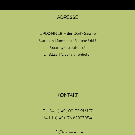
ADRESSE
IL PLONNER – der Dorf-Gasthof
Carola & Domenico Petrone GbR
Gautinger Straße 52
D-82234 Oberpfaffenhofen
KONTAKT
Telefon: (+49) 08153 916127
Mobil: (+49) 176 62887054
info@ilplonner.de