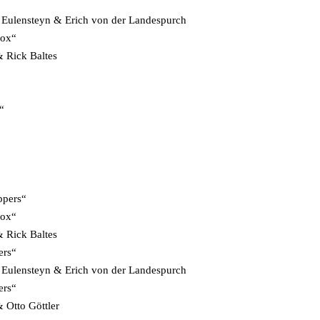
n Eulensteyn & Erich von der Landespurch
sox“
& Rick Baltes
“
ppers“
sox“
& Rick Baltes
ers“
n Eulensteyn & Erich von der Landespurch
ers“
Otto Göttler