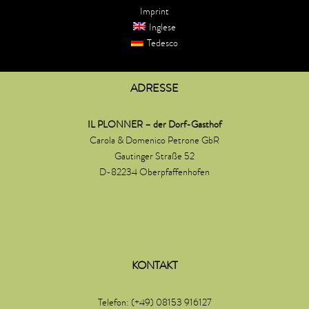
Imprint
Inglese
Tedesco
ADRESSE
IL PLONNER – der Dorf-Gasthof
Carola & Domenico Petrone GbR
Gautinger Straße 52
D-82234 Oberpfaffenhofen
KONTAKT
Telefon: (+49) 08153 916127