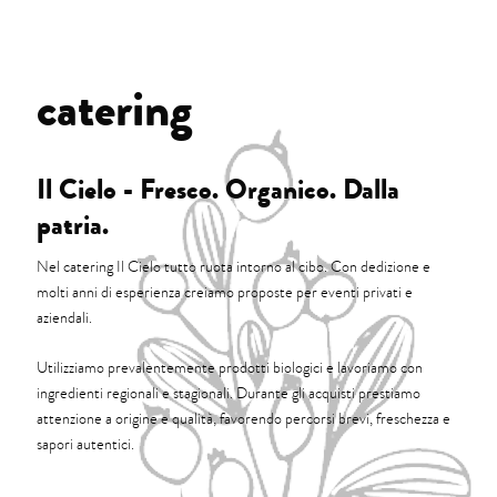
catering
Il Cielo - Fresco. Organico. Dalla
patria.
Nel catering Il Cielo tutto ruota intorno al cibo. Con dedizione e
molti anni di esperienza creiamo proposte per eventi privati e
aziendali.
Utilizziamo prevalentemente prodotti biologici e lavoriamo con
ingredienti regionali e stagionali. Durante gli acquisti prestiamo
attenzione a origine e qualità, favorendo percorsi brevi, freschezza e
sapori autentici.