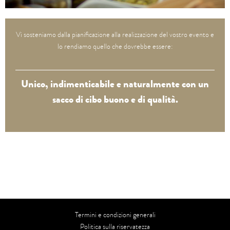
Vi sosteniamo dalla pianificazione alla realizzazione del vostro evento e
lo rendiamo quello che dovrebbe essere:
Unico, indimenticabile e naturalmente con un
sacco di cibo buono e di qualità.
Termini e condizioni generali
Politica sulla riservatezza